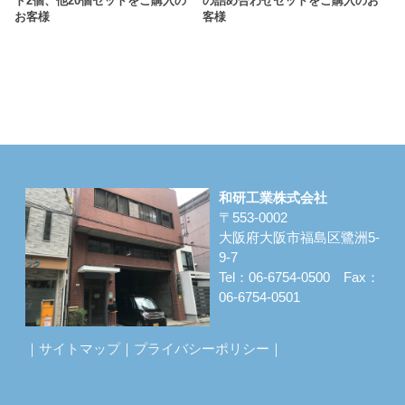
ド2個、他20個セットをご購入の
の詰め合わせセットをご購入のお
お客様
客様
和研工業株式会社
〒553-0002
大阪府大阪市福島区鷺洲5-
9-7
Tel：06-6754-0500 Fax：
06-6754-0501
｜
サイトマップ
｜
プライバシーポリシー
｜