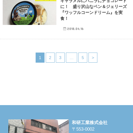
キャラメルにバニラにチョコレート
に！ 盛り沢山なベン＆ジェリーズ
『ワッフルコーンドリーム』を実
食！
2018.04.16
1
2
3
…
5
>
和研工業株式会社
〒553-0002