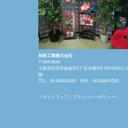
和研工業株式会社
〒564-0044
大阪府吹田市南金田2丁目26番8号 NISSHOビル
階
TEL：06-6384-0100 FAX：06-6384-0200
｜
サイトマップ
｜
プライバシーポリシー
｜