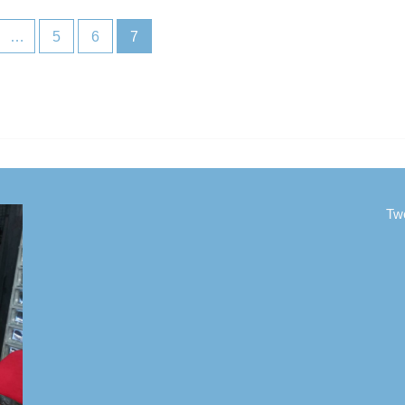
…
5
6
7
Tw