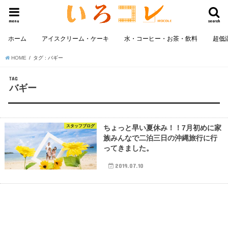
menu
search
ホーム
アイスクリーム・ケーキ
水・コーヒー・お茶・飲料
超低
HOME
タグ : バギー
TAG
バギー
スタッフブログ
ちょっと早い夏休み！！7月初めに家
族みんなで二泊三日の沖縄旅行に行
ってきました。
2019.07.10