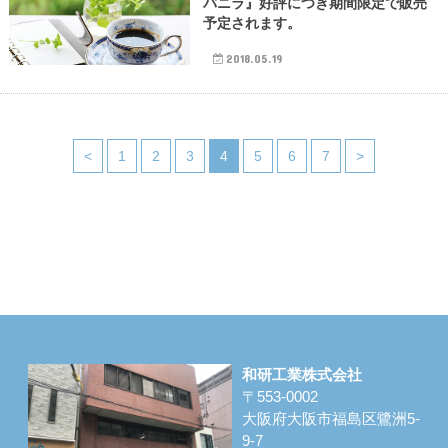
バニラ』好評につき期間限定で販売
予定されます。
2018.05.19
<
1
2
3
4
5
6
7
>
和研工業株式会社
〒553-0002
大阪府大阪市福島区鷺洲5-
9-7